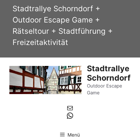
Zum
Stadtrallye Schorndorf +
Inhalt
Outdoor Escape Game +
springen
Rätseltour + Stadtführung +
Freizeitaktivität
Stadtrallye
Schorndorf
Outdoor Escape
Game
E-Mail
WhatsApp
Menü