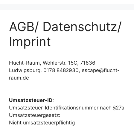
AGB/ Datenschutz/
Imprint
Flucht-Raum, Wöhlerstr. 15C, 71636
Ludwigsburg, 0178 8482930, escape@flucht-
raum.de
Notwendig
Diese
Cookies
Umsatzsteuer-ID:
sind nicht
optional.
Umsatzsteuer-Identifikationsnummer nach §27a
Sie werden
Umsatzsteuergesetz:
benötigt,
Nicht umsatzsteuerpflichtig
damit die
Website