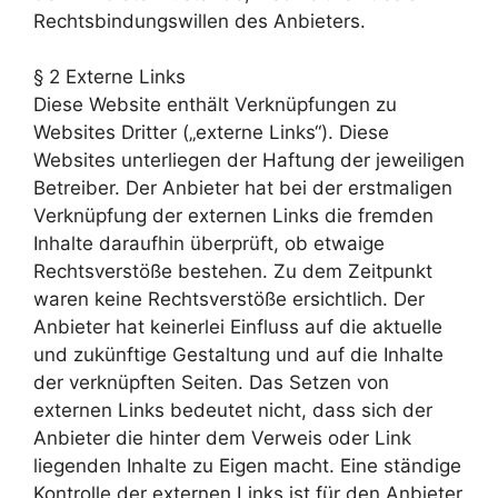
Rechtsbindungswillen des Anbieters.
möglich
funktioniert.
Wenn Sie
§ 2 Externe Links
diese
Diese Website enthält Verknüpfungen zu
Cookies
Websites Dritter („externe Links“). Diese
ablehnen,
verschwinden
Websites unterliegen der Haftung der jeweiligen
einige
Betreiber. Der Anbieter hat bei der erstmaligen
Funktionen
Verknüpfung der externen Links die fremden
von der
Inhalte daraufhin überprüft, ob etwaige
Website.
Rechtsverstöße bestehen. Zu dem Zeitpunkt
waren keine Rechtsverstöße ersichtlich. Der
Marketing
Anbieter hat keinerlei Einfluss auf die aktuelle
Indem Sie uns Ihre
und zukünftige Gestaltung und auf die Inhalte
Interessen und Ihr
der verknüpften Seiten. Das Setzen von
Verhalten beim
externen Links bedeutet nicht, dass sich der
Besuch unserer
Website mitteilen,
Anbieter die hinter dem Verweis oder Link
erhöhen Sie die
liegenden Inhalte zu Eigen macht. Eine ständige
Wahrscheinlichkeit,
Kontrolle der externen Links ist für den Anbieter