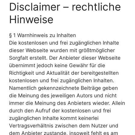
funktioniert.
Disclaimer – rechtliche
Hinweise
Statistik
Mit diesen
§ 1 Warnhinweis zu Inhalten
Cookies
können wir die
Die kostenlosen und frei zugänglichen Inhalte
Funktionsweise
dieser Webseite wurden mit größtmöglicher
und Struktur
Sorgfalt erstellt. Der Anbieter dieser Webseite
der Website auf
übernimmt jedoch keine Gewähr für die
Basis der
Nutzung
Richtigkeit und Aktualität der bereitgestellten
verbessern.
kostenlosen und frei zugänglichen Inhalten.
Namentlich gekennzeichnete Beiträge geben
die Meinung des jeweiligen Autors und nicht
Erfahrung
immer die Meinung des Anbieters wieder. Allein
Damit unsere
durch den Aufruf der kostenlosen und frei
Website
während
zugänglichen Inhalte kommt keinerlei
Ihres
Vertragsverhältnis zwischen dem Nutzer und
Besuchs so
dem Anbieter zustande, insoweit fehlt es am
gut wie