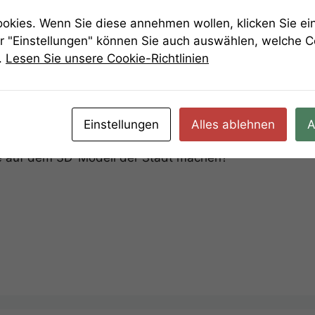
rf
Hier startet das Spiel
Weitere Spiele
AGB/ 
kies. Wenn Sie diese annehmen wollen, klicken Sie ein
r "Einstellungen" können Sie auch auswählen, welche 
.
Lesen Sie unsere Cookie-Richtlinien
is 1
Einstellungen
Alles ablehnen
A
te auf dem 3D-Modell der Stadt machen?